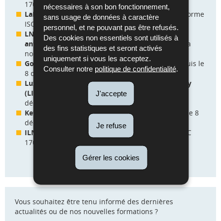
17025 depuis le 15 juin 2026
nécessaires à son bon fonctionnement,
Laboratoires Réunis Luxembourg S.A.
selon la norme
sans usage de données à caractère
ISO 15189 depuis le 27 avril 2026
personnel, et ne pouvant pas être refusés.
LNS - Service de bactériologie, mycologie,
Des cookies non essentiels sont utilisés à
antibiorésistance et hygiène hospitalière
selon la
des fins statistiques et seront activés
norme ISO 15189 depuis le 19 janvier 2026
uniquement si vous les acceptez.
Goodyear S.A.
selon la norme ISO/IEC 17025 depuis le
Consulter notre
politique de confidentialité
.
8 décembre 2025
Luxembourg Institute of Science and Technology
(LIST)
selon la norme ISO/IEC 17025 depuis le 8
J'accepte
décembre 2025
Ketterthill S.A.
selon la norme ISO 15189 depuis le 8
décembre 2025
Je refuse
ILNAS Laboratoire - Essais
selon la norme ISO/IEC
17025 depuis le 8 décembre 2025
Gérer les cookies
Vous souhaitez être tenu informé des dernières
actualités ou de nos nouvelles formations ?