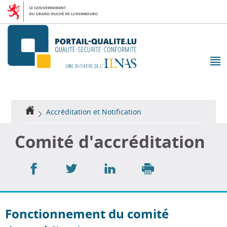
Aller
Aller
à
au
la
contenu
navigation
M
pr
Accueil
Accréditation et Notification
Comité d'accréditation
Partager
Partager
Partager
sur
sur
sur
Imprimer
Facebook
Twitter
LinkedIn
Fonctionnement du comité