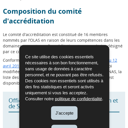
Composition du comité
d'accréditation
Le comité d'accréditation est constitué de 16 membres
nommés par l’OLAS en raison de leurs compétences dans les
domaines couverts par l’accréditation et un secrétaire désigné
par ce comité.
Ce site utilise des cookies essentiels
Conformément à l’article 8 du
règlement grand-ducal du 12
nécessaires à son bon fonctionnement,
avril 2016
portant exécution des articles 3, 5 et 7 de la loi
sans usage de données à caractère
modifiée du 4 juillet 2014 portant réorganisation de l’ILNAS, la
personnel, et ne pouvant pas être refusés.
liste des membres du comité d’accréditation de l’OLAS est
Des cookies non essentiels sont utilisés à
disponible dans le
Mémorial B n°3478 du 25 août 2025
.
des fins statistiques et seront activés
uniquement si vous les acceptez.
Consulter notre
politique de confidentialité
.
Office Luxembourgeois d'Accréditation et
de Surveillance (OLAS)
J'accepte