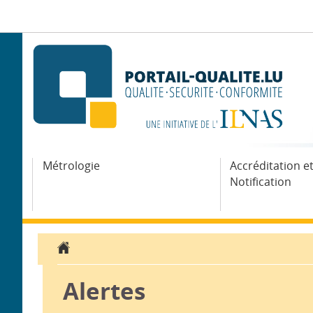
Aller
Aller
à
au
la
contenu
navigation
Métrologie
Accréditation e
Notification
Accueil
Alertes