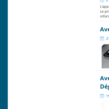
L’app
Le pr
infor
Av
2
Ave
Dé
1