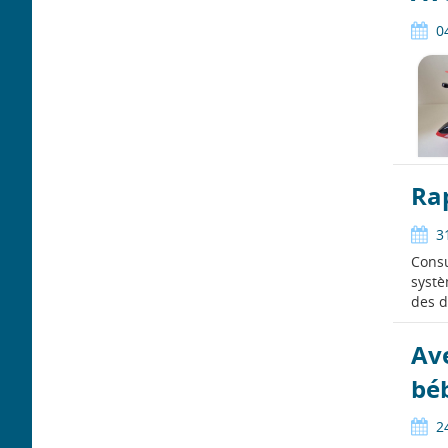
0
Ra
3
Consu
systè
des d
Ave
bé
2