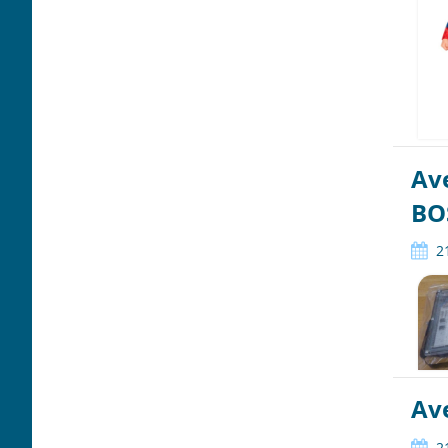
Av
BO
2
Ave
2