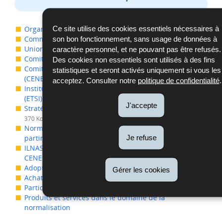
Ce site utilise des cookies essentiels nécessaires à
Organisation internationale de normalisation (ISO)
Commission électrotechnique internationale (IEC)
son bon fonctionnement, sans usage de données à
Union Internationale des Télécommunications (ITU)
caractère personnel, et ne pouvant pas être refusés.
Comité Européen de Normalisation (CEN)
Des cookies non essentiels sont utilisés à des fins
Comité européen de normalisation électrotechnique
statistiques et seront activés uniquement si vous les
(CENELEC)
acceptez. Consulter notre
politique de confidentialité
.
Institut européen des normes de télécommunication
(ETSI)
J'accepte
Stratégie normative luxembourgeoise 2024-2030
(Pdf -
370 Ko)
Normes citées dans la législation luxembourgeoise à
Je refuse
partir de 1980
(Pdf - 457 Ko)
ILNAS/OLN/A013 – Représentation de l’ILNAS au CEN et
CENELEC Technical Board (BT)
(Pdf - 113 Ko)
Adoption et création de normes nationales
Gérer les cookies
Achat et consultation de normes
Participer à la normalisation
Produits et services dans le domaine de la
normalisation