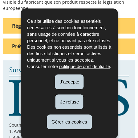
visible du fabricant que son produit respecte la législation
européenne.
Ce site utilise des cookies essentiels
Règles de circulation des produits
nécessaires à son bon fonctionnement,
sans usage de données à caractère
personnel, et ne pouvant pas être refusés.
Prévention des obstacles à la circulation
Des cookies non essentiels sont utilisés à
des fins statistiques et seront activés
uniquement si vous les acceptez.
Consulter notre
politique de confidentialité
.
Surveillance du marché
J'accepte
Je refuse
Gérer les cookies
Southlane Tower I
1, Avenue du Swing
L-4367 Belvaux (Esch/Belval)