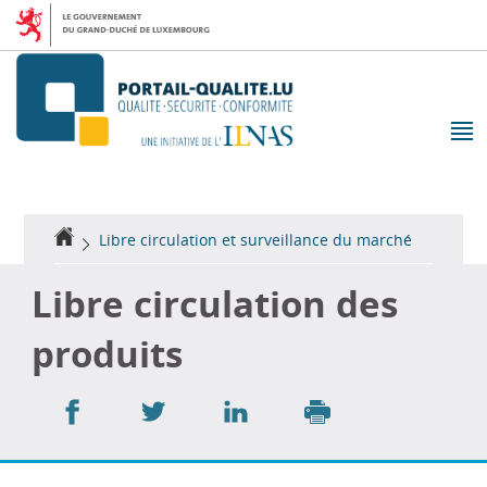
Aller
Aller
à
au
la
contenu
navigation
M
pr
Accueil
Libre circulation et surveillance du marché
Libre circulation des
produits
Partager
Partager
Partager
sur
sur
sur
Imprimer
Facebook
Twitter
LinkedIn