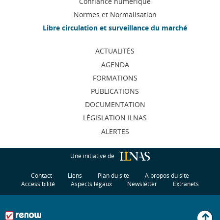
Confiance numérique
navigation
Normes et Normalisation
Libre circulation et surveillance du marché
ACTUALITÉS
AGENDA
FORMATIONS
PUBLICATIONS
DOCUMENTATION
LÉGISLATION ILNAS
ALERTES
Une initiative de
Contact
Liens
Plan du site
A propos du site
Accessibilité
Aspects légaux
Newsletter
Extranets
H
u
t
d
p
g