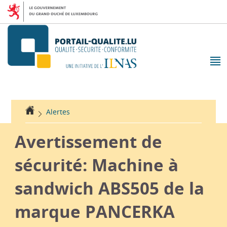
Aller
Aller
à
au
la
contenu
navigation
M
pr
Accueil
Alertes
Avertissement de
sécurité: Machine à
sandwich ABS505 de la
marque PANCERKA