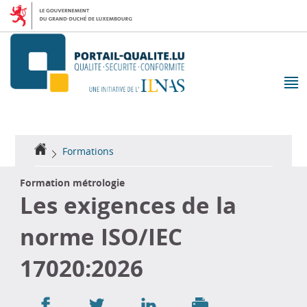
Aller
Aller
à
au
la
contenu
navigation
M
pr
Accueil
Formations
Formation métrologie
Les exigences de la
norme ISO/IEC
17020:2026
Partager
Partager
Partager