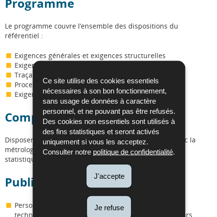
Programme
Le programme couvre l’ensemble des dispositions du
référentiel :
Exigences générales et exigences structurelles
Exigences en matière de ressources
Traçabilité métrologique
Ce site utilise des cookies essentiels
Processus de réalisation des prestations
nécessaires à son bon fonctionnement,
Exigences relatives au management
sans usage de données à caractère
personnel, et ne pouvant pas être refusés.
Compétences requises
Des cookies non essentiels sont utilisés à
des fins statistiques et seront activés
Disposer au préalable d’une expérience en relation avec la
uniquement si vous les acceptez.
métrologie et les instruments de mesure, et de notions
Consulter notre
politique de confidentialité
.
statistiques.
J'accepte
Public cible
Personnel d’organismes d’inspection : responsable
Je refuse
technique, responsable qualité, inspecteurs, auditeurs, ...