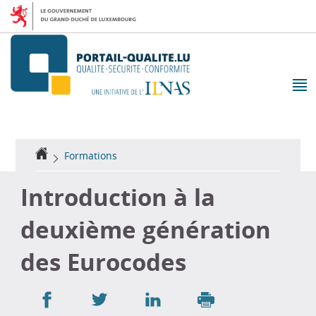
Aller
Aller
à
au
la
contenu
navigation
M
pr
Accueil
Formations
Introduction à la
deuxième génération
des Eurocodes
Partager
Partager
Partager
sur
sur
sur
Imprimer