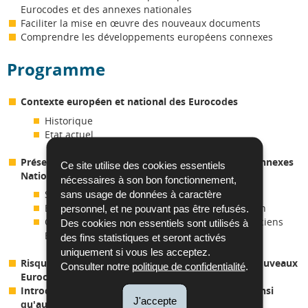
Eurocodes et des annexes nationales
Faciliter la mise en œuvre des nouveaux documents
Comprendre les développements européens connexes
Programme
Contexte européen et national des Eurocodes
Historique
Etat actuel
Présentation du « Guide sur les Eurocodes et les Annexes
Ce site utilise des cookies essentiels
Nationales au Luxembourg »
nécessaires à son bon fonctionnement,
Structure
sans usage de données à caractère
Evolutions par rapport à la première génération
personnel, et ne pouvant pas être refusés.
Calendrier de mise en œ uvre et retrait des anciens
Des cookies non essentiels sont utilisés à
Eurocodes
des fins statistiques et seront activés
uniquement si vous les acceptez.
Risques et opportunités de la transition vers les nouveaux
Consulter notre
politique de confidentialité
.
Eurocodes
Introduction aux produits et services de l'ILNAS ainsi
J'accepte
qu'aux activités actuelles dans le secteur de la