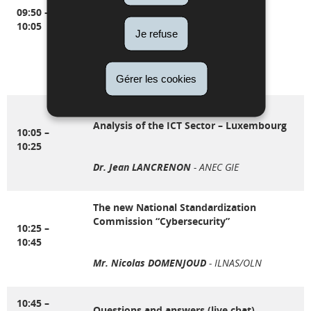
09:50 –
10:05
Je refuse
Dr. Jean-Philippe HUMBERT
–
ILNAS/Direction
Mr. Jérôme HOEROLD
- ILNAS/OLN
Gérer les cookies
Presentation of the new Standards
Analysis of the ICT Sector – Luxembourg
10:05 –
10:25
Dr. Jean LANCRENON
- ANEC GIE
The new National Standardization
Commission “Cybersecurity”
10:25 –
10:45
Mr. Nicolas DOMENJOUD
- ILNAS/OLN
10:45 –
Questions and answers (live chat)