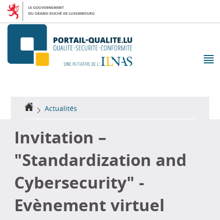
Aller
Aller
à
au
la
contenu
navigation
M
pr
Accueil
Actualités
Invitation –
"Standardization and
Cybersecurity" -
Evènement virtuel