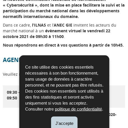
« Cybersécurité », dont la mise en place facilitera le suivi et la
participation du marché national dans les développements
normatifs internationaux du domaine.
Dans ce cadre,
l’ILNAS
et l’
ANEC GIE
invitent
les acteurs du
marché national à un
évènement virtuel le vendredi 22
octobre 2021 de 09h30 à 11h00
.
Nous répondrons en direct à vos questions à partir de 10h45.
AGENDA
Ce site utilise des cookies essentiels
nécessaires à son bon fonctionnement,
Veuillez noter que l'événement se déroulera en anglais.
sans usage de données à caractère
personnel, et ne pouvant pas être refusés.
Des cookies non essentiels sont utilisés à
09:30 –
Welcome of the participants
des fins statistiques et seront activés
09:50
uniquement si vous les acceptez.
Consulter notre
politique de confidentialité
.
National standardization strategy 2020-
2030 - Focus on ICT technical
J'accepte
standardization