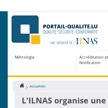
Aller
Aller
à
au
la
contenu
navigation
Métrologie
Accréditation e
Notification
Accueil
Actualités
L'ILNAS organise une 