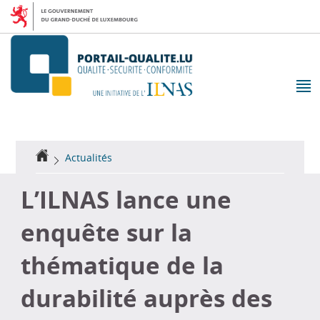
Aller
Aller
à
au
la
contenu
navigation
M
pr
Accueil
Actualités
L’ILNAS lance une
enquête sur la
thématique de la
durabilité auprès des