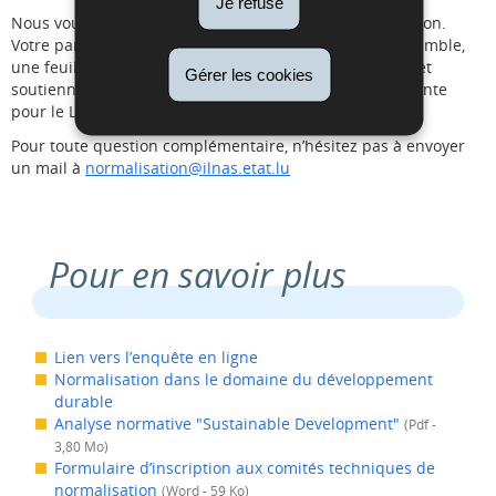
Je refuse
Nous vous remercions par avance pour votre contribution.
Votre participation est essentielle pour construire, ensemble,
une feuille de route qui reflète les besoins du marché et
Gérer les cookies
soutienne une transition durable, ambitieuse et cohérente
pour le Luxembourg.
Pour toute question complémentaire, n’hésitez pas à envoyer
un mail à
normalisation@ilnas.etat.lu
Pour en savoir plus
Lien vers l’enquête en ligne
Normalisation dans le domaine du développement
durable
Analyse normative "Sustainable Development"
(Pdf -
3,80 Mo)
Formulaire d’inscription aux comités techniques de
normalisation
(Word - 59 Ko)