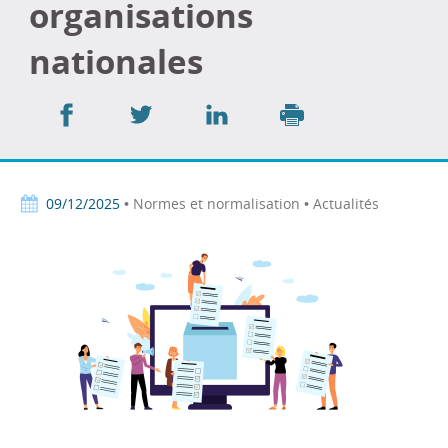
organisations
nationales
Partager
Partager
Partager
sur
sur
sur
Imprimer
Facebook
Twitter
LinkedIn
09/12/2025
• Normes et normalisation • Actualités