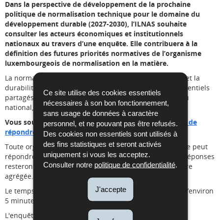
Dans la perspective de développement de la prochaine
politique de normalisation technique pour le domaine du
développement durable (2027-2030), l’ILNAS souhaite
consulter les acteurs économiques et institutionnels
nationaux au travers d’une enquête. Elle contribuera à la
définition des futures priorités normatives de l’organisme
luxembourgeois de normalisation en la matière.
La normalisation joue un rôle clé dans la compétitivité et la
durabilité des organisations. Les normes sont des référentiels
Ce site utilise des cookies essentiels
partagés qui traduisent les bonnes pratiques au niveau
nécessaires à son bon fonctionnement,
national, européen et international.
sans usage de données à caractère
Vous souhaitez participer à l’enquête ?
Cliquez ici afin de
personnel, et ne pouvant pas être refusés.
répondre au questionnaire.
Des cookies non essentiels sont utilisés à
des fins statistiques et seront activés
Toute organisation publique ou privée luxembourgeoise peut
uniquement si vous les acceptez.
répondre à ce questionnaire (anglais ou français). Les
réponses
Consulter notre
politique de confidentialité
.
resteront confidentielles et seront exploitées de manière
agrégée.
J'accepte
Le temps estimé pour compléter ce questionnaire est d’environ
5 minutes.
L'enquête prendra fin le 20 février 2026.