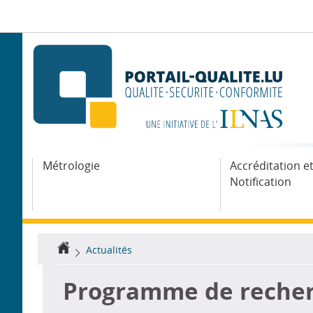
Aller
Aller
à
au
la
contenu
navigation
Métrologie
Accréditation e
Notification
Accueil
Actualités
Programme de recher