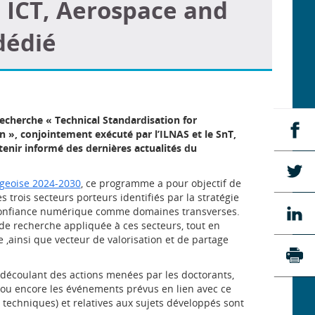
 ICT, Aerospace and
dédié
echerche « Technical Standardisation for
Pa
 », conjointement exécuté par l’ILNAS et le SnT,
su
tenir informé des dernières actualités du
Fa
Pa
geoise 2024-2030
, ce programme a pour objectif de
su
es trois secteurs porteurs identifiés par la stratégie
Tw
a confiance numérique comme domaines transverses.
Pa
de recherche appliquée à ces secteurs, tout en
su
 ,ainsi que vecteur de valorisation et de partage
Li
Imp
 découlant des actions menées par les doctorants,
s) ou encore les événements prévus en lien avec ce
techniques) et relatives aux sujets développés sont