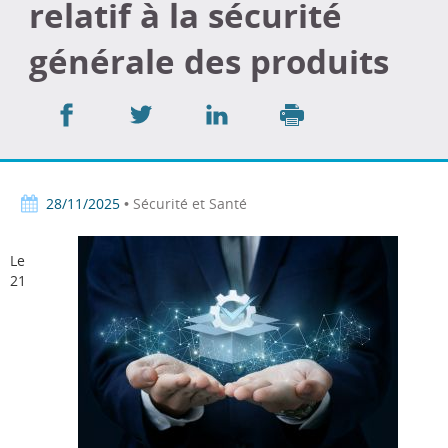
relatif à la sécurité
générale des produits
Partager
Partager
Partager
sur
sur
sur
Imprimer
Facebook
Twitter
LinkedIn
28/11/2025
• Sécurité et Santé
Le
21