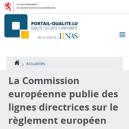
Aller
Aller
à
au
la
contenu
navigation
M
pr
Accueil
Actualités
La Commission
européenne publie des
lignes directrices sur le
règlement européen