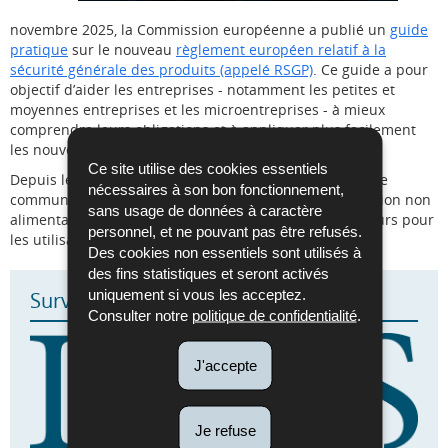
novembre 2025, la Commission européenne a publié un
guide
pratique
sur le nouveau
règlement européen relatif à la
sécurité générale des produits (appelé RSGP)
. Ce guide a pour
objectif d’aider les entreprises - notamment les petites et
moyennes entreprises et les microentreprises - à mieux
comprendre leurs obligations et à appliquer plus facilement
les nouvelles règles.
Ce site utilise des cookies essentiels
Depuis le 13 décembre 2024, ce règlement fixe un cadre
nécessaires à son bon fonctionnement,
commun pour garantir que les produits de consommation non
sans usage de données à caractère
alimentaires vendus dans l’Union européenne soient sûrs pour
personnel, et ne pouvant pas être refusés.
les utilisateurs.
Des cookies non essentiels sont utilisés à
des fins statistiques et seront activés
uniquement si vous les acceptez.
Surveillance du marché
Consulter notre
politique de confidentialité
.
J'accepte
Je refuse