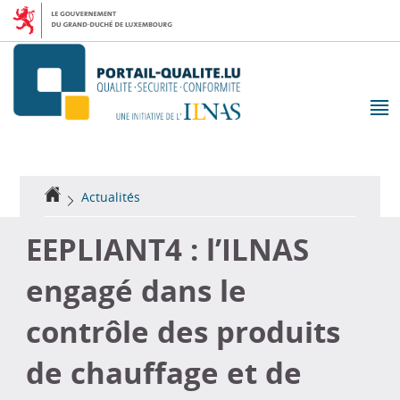
Aller
Aller
à
au
la
contenu
navigation
M
pr
Accueil
Actualités
EEPLIANT4 : l’ILNAS
engagé dans le
contrôle des produits
de chauffage et de