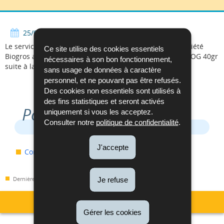
Facebook
Twitter
LinkedIn
25/07/2014
• Alimentaire
Le service de la Sécurité alimentaire informe que la société
Ce site utilise des cookies essentiels
Biogros a procédé au retrait de la poudre de paprika BIOG 40gr
nécessaires à son bon fonctionnement,
suite à la présence d'un taux élevé en aflatoxine.
sans usage de données à caractère
personnel, et ne pouvant pas être refusés.
Des cookies non essentiels sont utilisés à
des fins statistiques et seront activés
Pour en savoir plus
uniquement si vous les acceptez.
Consulter notre
politique de confidentialité
.
J'accepte
Communiqué Biogros
Dernière mise à jour
24/01/2017
Je refuse
Gérer les cookies