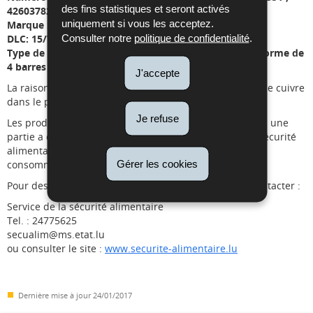
des fins statistiques et seront activés
4260378270573
uniquement si vous les acceptez.
Marque : Chocqlate
Consulter notre
politique de confidentialité
.
DLC: 15/7/2015, 01/08/2015, 01/09/2015, 15/10/2015
Type de produit: barres chocolatées emballées sous forme de
4 barres à 12.5 g chacune
J'accepte
La raison du retrait est la présence éventuelle d'un fil de cuivre
dans le produit.
Je refuse
Les produits incriminés ont été retirés des rayons, mais une
partie a quand même été vendue. Les autorités de la sécurité
alimentaire luxembourgeoises recommandent aux
Gérer les cookies
consommateurs de ne plus consommer ces produits.
Pour des renseignements supplémentaires veuillez contacter :
Service de la sécurité alimentaire
Tel. : 24775625
secualim@ms.etat.lu
ou consulter le site :
www.securite-alimentaire.lu
Dernière mise à jour
24/01/2017