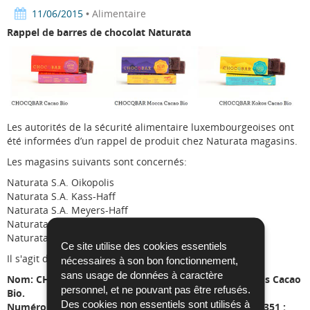
11/06/2015
• Alimentaire
Rappel de barres de chocolat Naturata
Les autorités de la sécurité alimentaire luxembourgeoises ont
été informées d’un rappel de produit chez Naturata magasins.
Les magasins suivants sont concernés:
Naturata S.A. Oikopolis
Naturata S.A. Kass-Haff
Naturata S.A. Meyers-Haff
Naturata S.A. Merl
Naturata S.A. Belval
Ce site utilise des cookies essentiels
Il s'agit du produit:
nécessaires à son bon fonctionnement,
sans usage de données à caractère
Nom: CHOCQBAR Cacao Bio, Mocca Cacao Bio et Kokos Cacao
personnel, et ne pouvant pas être refusés.
Bio.
Des cookies non essentiels sont utilisés à
Numéro de produit EAN: 4260378270108 ; 4260378270351 ;