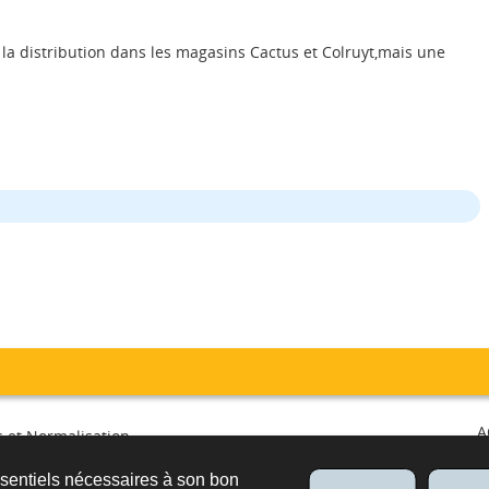
a distribution dans les magasins Cactus et Colruyt,mais une
A
 et Normalisation
irculation et surveillance du
ssentiels nécessaires à son bon
é