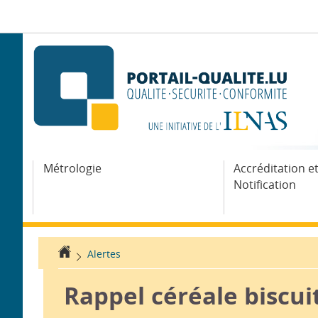
Aller
Aller
à
au
la
contenu
navigation
Métrologie
Accréditation e
Notification
Accueil
Alertes
Rappel céréale biscui