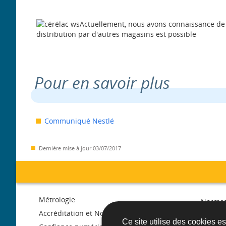
Actuellement, nous avons connaissance de l
distribution par d'autres magasins est possible
Pour en savoir plus
Communiqué Nestlé
Dernière mise à jour
03/07/2017
Menu
Métrologie
Normes
de
Accréditation et Notification
Libre c
Ce site utilise des cookies e
march