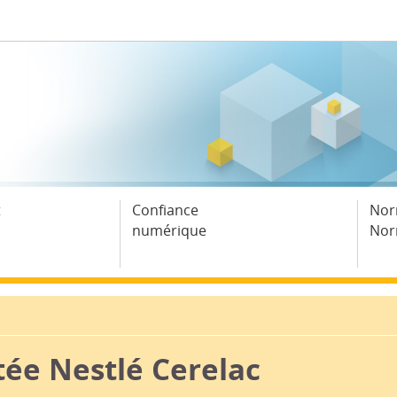
t
Confiance
Nor
numérique
Nor
tée Nestlé Cerelac