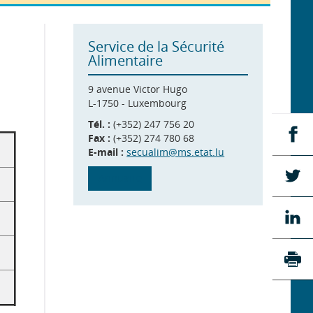
Service de la Sécurité
Alimentaire
9 avenue Victor Hugo
L-1750 - Luxembourg
Tél. :
(+352) 247 756 20
Pa
Fax :
(+352) 274 780 68
su
E-mail :
secualim@ms.etat.lu
Fa
Pa
Annuaire
su
Tw
Pa
su
Li
Imp