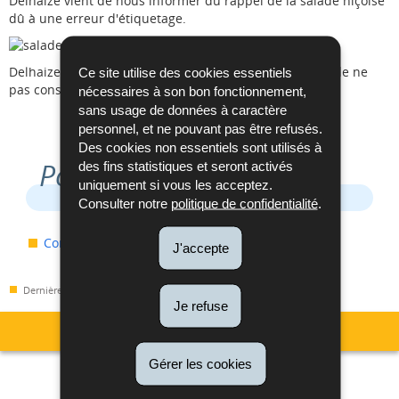
Delhaize vient de nous informer du rappel de la salade niçoise
dû à une erreur d'étiquetage.
Delhaize demande aux clients allergiques au poisson, de ne
Ce site utilise des cookies essentiels
pas consommer le produit en question
nécessaires à son bon fonctionnement,
sans usage de données à caractère
personnel, et ne pouvant pas être refusés.
Des cookies non essentiels sont utilisés à
Pour en savoir plus
des fins statistiques et seront activés
uniquement si vous les acceptez.
Consulter notre
politique de confidentialité
.
Communinqué Delhaize
J'accepte
Dernière mise à jour
24/08/2017
Je refuse
Menu
Gérer les cookies
Métrologie