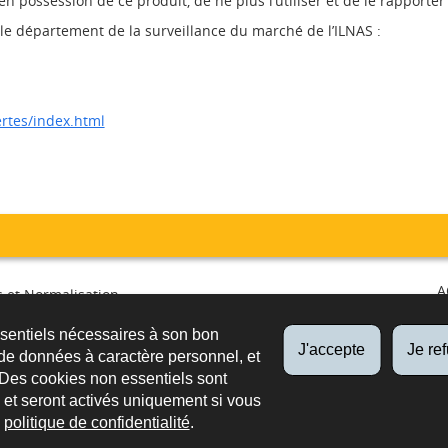
n possession de ce produit, de ne plus l’utiliser et de le rapporte
le département de la surveillance du marché de l’ILNAS :
ertes/index.html
A
 et Normalisation
irculation et surveillance du
ssentiels nécessaires à son bon
é
FO
J'accepte
Je re
de données à caractère personnel, et
PUB
 Des cookies non essentiels sont
es et seront activés uniquement si vous
e
politique de confidentialité
.
ssibilité
Aspects légaux
Newsletter
Extranets