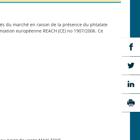
és du marché en raison de la présence du phtalate
entation européenne REACH (CE) no 1907/2006. Ce
Pa
su
Fa
Pa
su
Tw
Pa
su
Li
Imp