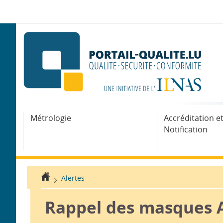
Aller
Aller
à
au
la
contenu
navigation
Métrologie
Accréditation e
Notification
Accueil
Alertes
Rappel des masques 