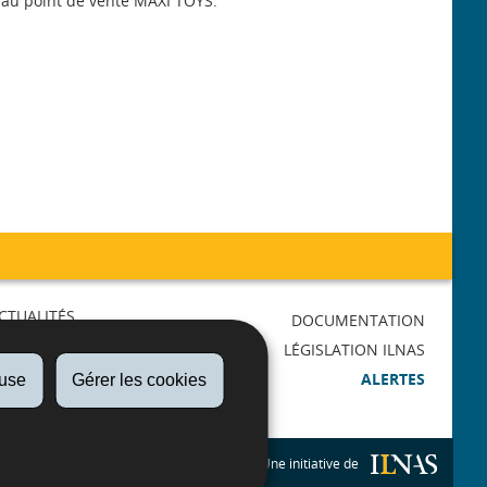
r au point de vente MAXI TOYS.
CTUALITÉS
DOCUMENTATION
AGENDA
LÉGISLATION ILNAS
RMATIONS
ALERTES
fuse
Gérer les cookies
LICATIONS
Une initiative de