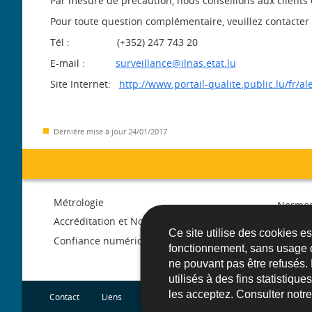
Par mesure de précaution, nous conseillons aux clients e
Pour toute question complémentaire, veuillez contacter 
Tél : (+352) 247 743 20
E-mail :
surveillance@ilnas.etat.lu
Site Internet:
http://www.portail-qualite.public.lu/fr/al
Dernière mise à jour
24/01/2017
Menu
Métrologie
Normes
de
Accréditation et Notification
Libre c
Ce site utilise des cookies e
march
Confiance numérique
fonctionnement, sans usage 
navigation
ne pouvant pas être refusés.
utilisés à des fins statistiqu
les acceptez. Consulter notr
Contact
Liens
Plan du site
A propos du site
Acce