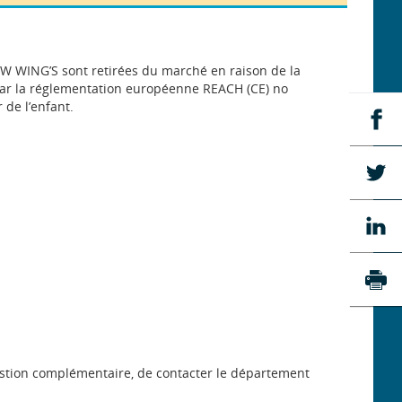
W WING’S sont retirées du marché en raison de la
 par la réglementation européenne REACH (CE) no
de l’enfant.
Pa
su
Fa
Pa
su
Tw
Pa
su
Li
Imp
uestion complémentaire, de contacter le département