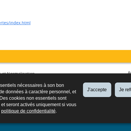
ertes/index.html
A
 et Normalisation
irculation et surveillance du
ssentiels nécessaires à son bon
é
FO
J'accepte
Je re
de données à caractère personnel, et
PUB
 Des cookies non essentiels sont
es et seront activés uniquement si vous
e
politique de confidentialité
.
ssibilité
Aspects légaux
Newsletter
Extranets