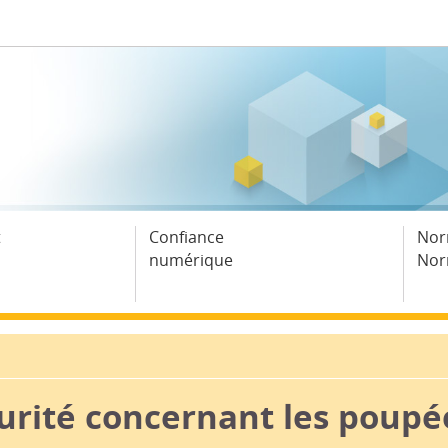
t
Confiance
Nor
numérique
Nor
urité concernant les poupé