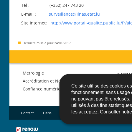
Tél : (+352) 247 743 20
E-mail :
surveillance@ilnas.etat.lu
Site Internet:
http://www.portail-qualite.public.lu/fr/al
Dernière mise à jour
24/01/2017
Menu
Métrologie
Normes
de
Accréditation et Notification
Libre c
Ce site utilise des cookies e
march
Confiance numérique
fonctionnement, sans usage 
navigation
ne pouvant pas être refusés.
utilisés à des fins statistiqu
les acceptez. Consulter notr
Contact
Liens
Plan du site
A propos du site
Acce