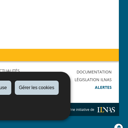
CTUALITÉS
DOCUMENTATION
AGENDA
LÉGISLATION ILNAS
RMATIONS
ALERTES
fuse
Gérer les cookies
LICATIONS
Une initiative de
H
u
t
d
p
g