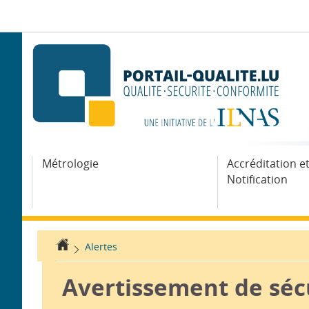
Aller
Aller
à
au
la
contenu
navigation
Métrologie
Accréditation e
Notification
Accueil
Alertes
Avertissement de séc