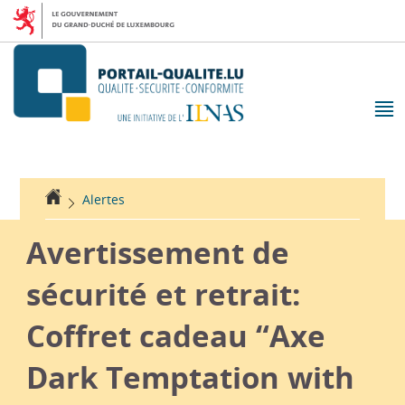
Aller
Aller
à
au
la
contenu
navigation
M
pr
Accueil
Alertes
Avertissement de
sécurité et retrait:
Coffret cadeau “Axe
Dark Temptation with