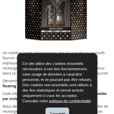
Un nombre limité d’exemplaires des haut-parleurs exclusifs
fournis dans ce coffret-cadeau présentent un défaut
impliquant que le câble USB peut surchauffer lors de la
Ce site utilise des cookies essentiels
recharge du haut-parleur. Les produits de beauté contenus
nécessaires à son bon fonctionnement,
dans ce coffret-cadeau peuvent être utilisés en toute sécurité.
sans usage de données à caractère
personnel, et ne pouvant pas être refusés.
Dénomination :
Axe Dark Temptation with exclusive
Des cookies non essentiels sont utilisés à
floating speaker
des fins statistiques et seront activés
Code EAN :
8710447348550, 8710522355725 (emballés
uniquement si vous les acceptez.
par trois sets)
Consulter notre
politique de confidentialité
.
Nous demandons aux consommateurs d’utiliser ni le câble de
recharge, ni le haut-parleur et ce sous aucun prétexte. Les
J'accepte