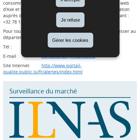
consommateurs sont avertis au moyen d’avis sur le site web
d’Axe et via Facebook. Ils peuvent obtenir une compensation
auprès du service consommateur d’Axe au numéro suivant :
Je refuse
+32 78 15 22 15.
Pour toute question complémentaire, veuillez-vous adresser au
département de la surveillance du marché de l’ILNAS :
Gérer les cookies
Tél : (+352) 247 743 20
E-mail :
surveillance@ilnas.etat.lu
Site Internet:
http://www.portail-
qualite.public.lu/fr/alertes/index.html
Surveillance du marché