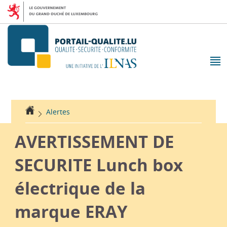
Aller
Aller
à
au
la
contenu
navigation
M
pr
Accueil
Alertes
AVERTISSEMENT DE
SECURITE Lunch box
électrique de la
marque ERAY