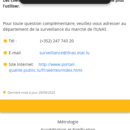
Les clients en possession de ce produit sont priés de ne plus
l’utiliser.
Pour toute question complémentaire, veuillez-vous adresser au
département de la surveillance du marché de l’ILNAS :
Tél : (+352) 247 743 20
E-mail
surveillance@ilnas.etat.lu
Site Internet:
http://www.portail-
qualite.public.lu/fr/alertes/index.html
Dernière mise à jour
29/09/2023
Menu
Métrologie
Accréditation et Notification