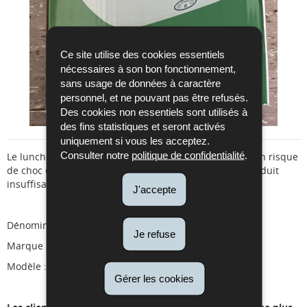
Ce site utilise des cookies essentiels
nécessaires à son bon fonctionnement,
sans usage de données à caractère
personnel, et ne pouvant pas être refusés.
Des cookies non essentiels sont utilisés à
des fins statistiques et seront activés
uniquement si vous les acceptez.
Consulter notre
politique de confidentialité
.
Le lunch box électrique, détaillé ci-dessous, présente un risque
de choc électrique dû à une isolation électrique du produit
insuffisante.
J'accepte
Dénomination :
lunch box électrique
Je refuse
Marque :
ERAY
Modèle :
RJH-A4-2
Gérer les cookies