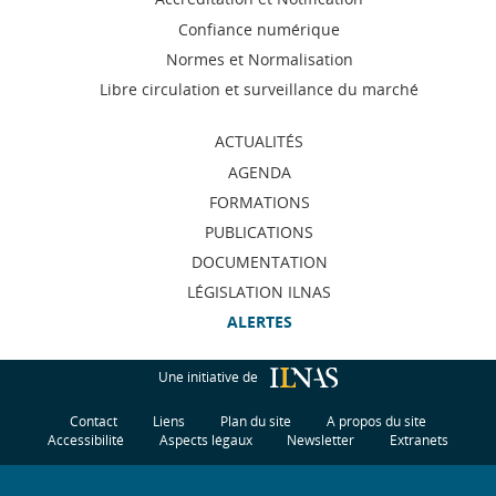
de
Confiance numérique
navigation
Normes et Normalisation
Libre circulation et surveillance du marché
ACTUALITÉS
AGENDA
FORMATIONS
PUBLICATIONS
DOCUMENTATION
LÉGISLATION ILNAS
ALERTES
Une initiative de
Contact
Liens
Plan du site
A propos du site
Accessibilité
Aspects légaux
Newsletter
Extranets
H
u
t
d
p
g