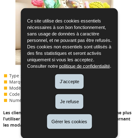
Ce site utilise des cookies essentiels
nécessaires à son bon fonctionnement,
sans usage de données à caractère
personnel, et ne pouvant pas être refusés.
Des cookies non essentiels sont utilisés à
des fins statistiques et seront activés
uniquement si vous les acceptez.
Consulter notre
politique de confidentialité
.
Type :
Balle d’activité
J'accepte
Marque :
HUANGER
Modèle / Référence :
Baby Toys / 4211
Code EAN :
4885474465
Numéro de lot :
202408
Je refuse
Les clients en possession de ce produit sont priés de ne plus
l’utiliser et pourront contacter le point de vente concernant
Gérer les cookies
les modalités de rappel.