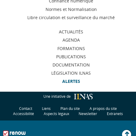
Confiance numérique
navigation
Normes et Normalisation
Libre circulation et surveillance du marché
ACTUALITÉS
AGENDA
FORMATIONS
PUBLICATIONS
DOCUMENTATION
LÉGISLATION ILNAS
ALERTES
Une initiative de
Contact
Liens
Plan du site
A propos du site
Accessibilité
Aspects légaux
Newsletter
Extranets
H
u
t
d
p
g