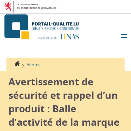
Aller
Aller
à
au
la
contenu
navigation
M
pr
Accueil
Alertes
Avertissement de
sécurité et rappel d’un
produit : Balle
d’activité de la marque