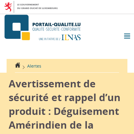
Aller
Aller
à
au
la
contenu
navigation
M
pr
Accueil
Alertes
Avertissement de
sécurité et rappel d’un
produit : Déguisement
Amérindien de la