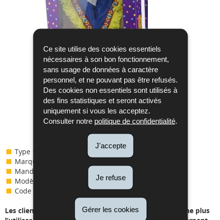
Ce site utilise des cookies essentiels
nécessaires à son bon fonctionnement,
sans usage de données à caractère
personnel, et ne pouvant pas être refusés.
Des cookies non essentiels sont utilisés à
des fins statistiques et seront activés
uniquement si vous les acceptez.
Consulter notre
politique de confidentialité
.
J'accepte
Type :
Déguisement Amérindien
Marque
Funny Fashion
Mandataire :
ESPA N.V.
Je refuse
Modèle / Référence :
18381 / 14007M-FFN
Code EAN :
8712364218381
Gérer les cookies
Les clients en possession de ce produit sont priés de ne plus