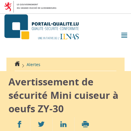
Aller
Aller
à
au
la
contenu
navigation
M
pr
Accueil
Alertes
Avertissement de
sécurité Mini cuiseur à
oeufs ZY-30
Partager
Partager
Partager
sur
sur
sur
Imprimer