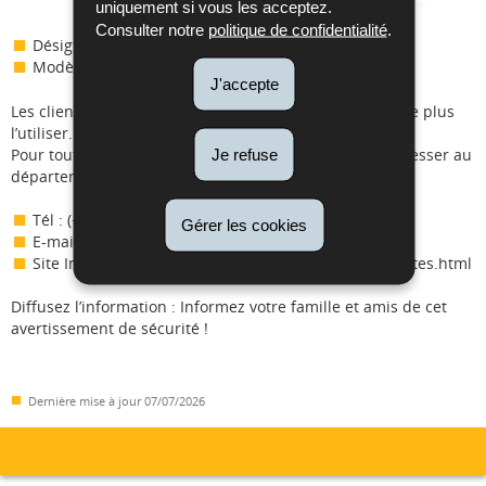
uniquement si vous les acceptez.
Consulter notre
politique de confidentialité
.
Désignation : Mini cuiseur à oeufs
Modèle : ZY-30
J'accepte
Les clients en possession de ce produit sont priés de ne plus
l’utiliser.
Pour toute question complémentaire, veuillez-vous adresser au
Je refuse
département de la surveillance du marché de l’ILNAS :
Tél : (+352) 247 743 20
Gérer les cookies
E-mail : surveillance@ilnas.etat.lu
Site Internet : https://portail-qualite.public.lu/fr/alertes.html
Diffusez l’information : Informez votre famille et amis de cet
avertissement de sécurité !
Dernière mise à jour
07/07/2026