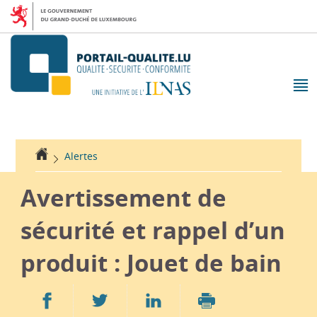
Aller
Aller
à
au
la
contenu
navigation
M
pr
Accueil
Alertes
Avertissement de
sécurité et rappel d’un
produit : Jouet de bain
Partager
Partager
Partager
sur
sur
sur
Imprimer