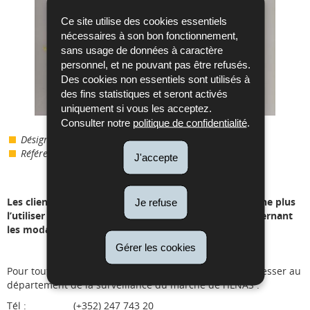
Ce site utilise des cookies essentiels
nécessaires à son bon fonctionnement,
sans usage de données à caractère
personnel, et ne pouvant pas être refusés.
Des cookies non essentiels sont utilisés à
des fins statistiques et seront activés
uniquement si vous les acceptez.
Consulter notre
politique de confidentialité
.
Désignation
:
Hochet jouet en bois
Référence Shein :
sl2408074790591923
J'accepte
Les clients en possession de ce produit sont priés de ne plus
Je refuse
l’utiliser et pourront contacter le point de vente concernant
les modalités de rappel.
Gérer les cookies
Pour toute question complémentaire, veuillez-vous adresser au
département de la surveillance du marché de l’ILNAS :
Tél : (+352) 247 743 20