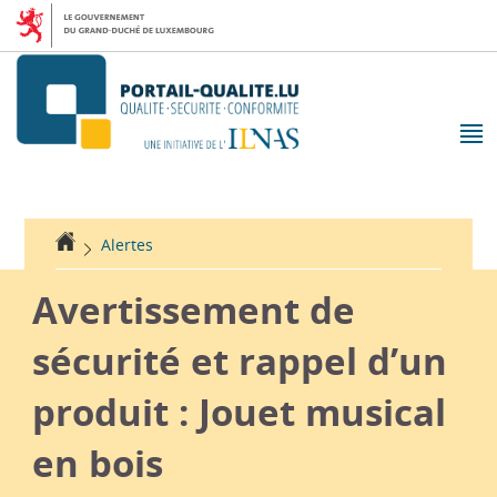
Aller
Aller
à
au
la
contenu
navigation
M
pr
Accueil
Alertes
Avertissement de
sécurité et rappel d’un
produit : Jouet musical
en bois