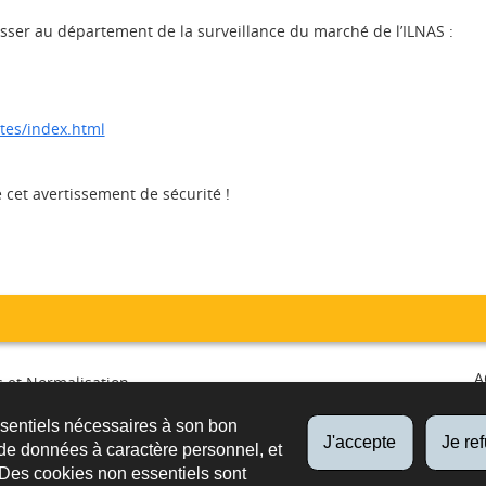
sser au département de la surveillance du marché de l’ILNAS :
rtes/index.html
e cet avertissement de sécurité !
A
 et Normalisation
irculation et surveillance du
ssentiels nécessaires à son bon
é
FO
J'accepte
Je re
de données à caractère personnel, et
PUB
 Des cookies non essentiels sont