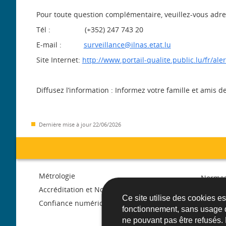
Pour toute question complémentaire, veuillez-vous adre
Tél : (+352) 247 743 20
E-mail :
surveillance@ilnas.etat.lu
Site Internet:
http://www.portail-qualite.public.lu/fr/ale
Diffusez l’information : Informez votre famille et amis d
Dernière mise à jour
22/06/2026
Menu
Métrologie
Normes
de
Accréditation et Notification
Libre c
Ce site utilise des cookies e
march
Confiance numérique
fonctionnement, sans usage 
navigation
ne pouvant pas être refusés.