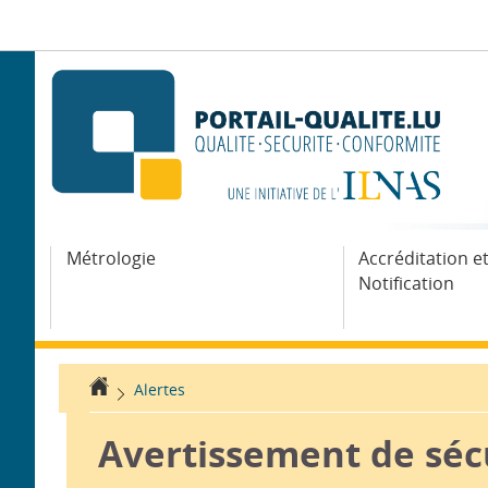
Aller
Aller
à
au
la
contenu
navigation
Métrologie
Accréditation e
Notification
Accueil
Alertes
Avertissement de sécu