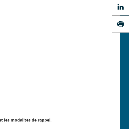
Tw
Pa
su
Li
Imp
nt les modalités de rappel.