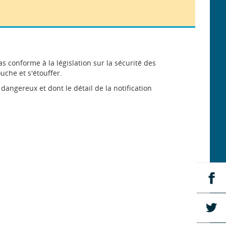
s conforme à la législation sur la sécurité des
uche et s'étouffer.
angereux et dont le détail de la notification
Pa
su
Fa
Pa
su