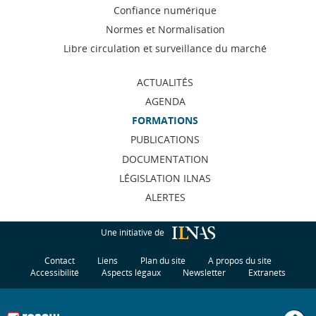
Confiance numérique
navigation
Normes et Normalisation
Libre circulation et surveillance du marché
ACTUALITÉS
AGENDA
FORMATIONS
PUBLICATIONS
DOCUMENTATION
LÉGISLATION ILNAS
ALERTES
Une initiative de
Contact
Liens
Plan du site
A propos du site
Accessibilité
Aspects légaux
Newsletter
Extranets
H
u
t
d
p
g