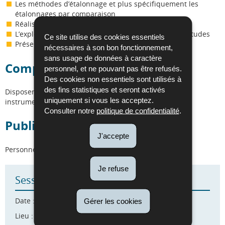
Les méthodes d’étalonnage et plus spécifiquement les
étalonnages par comparaison
Réalisation d’un étalonnage (exercice pratique)
L’exploitation des mesures et l’évaluation des incertitudes
Ce site utilise des cookies essentiels
Présentation des résultats de mesure
nécessaires à son bon fonctionnement,
sans usage de données à caractère
Compétences requises
personnel, et ne pouvant pas être refusés.
Des cookies non essentiels sont utilisés à
des fins statistiques et seront activés
Disposer au préalable de bases sur la métrologie et les
uniquement si vous les acceptez.
instruments de mesure.
Consulter notre
politique de confidentialité
.
Public cible
J'accepte
Personnel réalisant des mesures ou des étalonnages.
Je refuse
Sessions
Date : Dates à venir
Gérer les cookies
Lieu : ILNAS ANEC - Belval