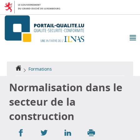
Aller
Aller
à
au
la
contenu
navigation
M
pr
Accueil
Formations
Normalisation dans le
secteur de la
construction
Partager
Partager
Partager
sur
sur
sur
Imprimer