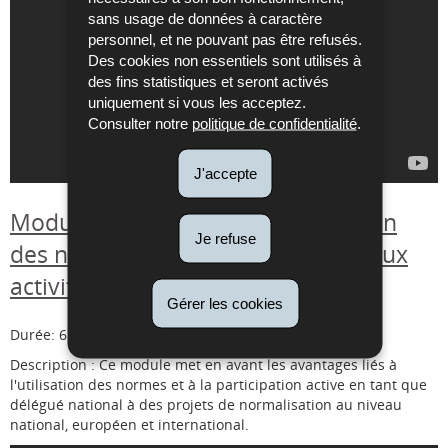
sans usage de données à caractère
personnel, et ne pouvant pas être refusés.
Des cookies non essentiels sont utilisés à
des fins statistiques et seront activés
uniquement si vous les acceptez.
Consulter notre
politique de confidentialité
.
J'accepte
Module 3 : Avantages de l'utilisation
Je refuse
des normes et de la participation aux
activités de normalisation
Gérer les cookies
Durée: 6 min.
Description : Ce module met en avant les avantages liés à
l'utilisation des normes et à la participation active en tant que
délégué national à des projets de normalisation au niveau
national, européen et international.