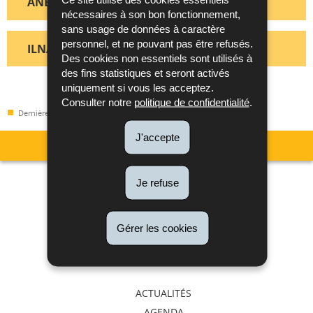
ANEC G.I.E.
nécessaires à son bon fonctionnement,
sans usage de données à caractère
personnel, et ne pouvant pas être refusés.
ILNAS
Des cookies non essentiels sont utilisés à
des fins statistiques et seront activés
uniquement si vous les acceptez.
Consulter notre
politique de confidentialité
.
Dernière mise à jour
18/06/2026
J'accepte
Menu
Je refuse
Métrologie
de
Accréditation et Notification
Confiance numérique
Gérer les cookies
navigation
Normes et Normalisation
Libre circulation et surveillance du marché
ACTUALITÉS
AGENDA