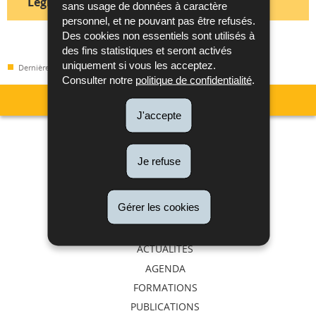
Législation nationale
sans usage de données à caractère
personnel, et ne pouvant pas être refusés.
Des cookies non essentiels sont utilisés à
des fins statistiques et seront activés
uniquement si vous les acceptez.
Dernière mise à jour
02/05/2017
Consulter notre
politique de confidentialité
.
J'accepte
Menu
Métrologie
de
Accréditation et Notification
Je refuse
Confiance numérique
navigation
Normes et Normalisation
Gérer les cookies
Libre circulation et surveillance du marché
ACTUALITÉS
AGENDA
FORMATIONS
PUBLICATIONS