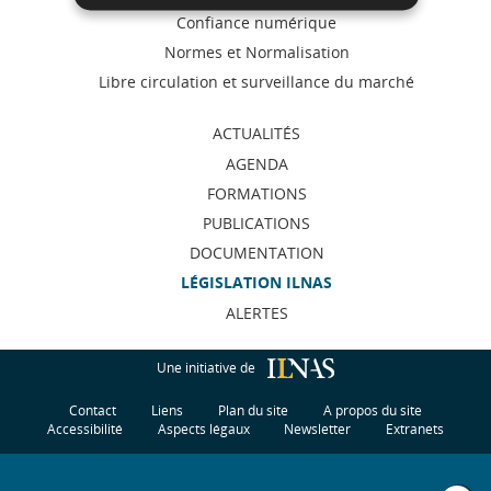
de
Confiance numérique
navigation
Normes et Normalisation
Libre circulation et surveillance du marché
ACTUALITÉS
AGENDA
FORMATIONS
PUBLICATIONS
DOCUMENTATION
LÉGISLATION ILNAS
ALERTES
Une initiative de
Contact
Liens
Plan du site
A propos du site
Accessibilité
Aspects légaux
Newsletter
Extranets
H
u
t
d
p
g