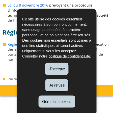
Loi du 8 novembre 2016
prévoyant une procédure
d'information dans le domaine des réglementations
techniques et des règles relatives aux services de la société
Ce site utilise des cookies essentiels
de l'information
nécessaires à son bon fonctionnement,
sans usage de données à caractère
Règlements grand-ducaux
personnel, et ne pouvant pas être refusés.
Des cookies non essentiels sont utilisés à
Règlement grand-ducal du 12 avril 2016
- portant exécution
des fins statistiques et seront activés
des articles 3, 5 et 7 de la loi modifiée du 4 juillet 2014
uniquement si vous les acceptez.
portant réorganisation de l’ILNAS (relatif à la création de
Consulter notre
politique de confidentialité
.
normes)
J'accepte
Dernière mise à jour
09/10/2019
Je refuse
Menu
Gérer les cookies
Métrologie
Accréditation et Notification