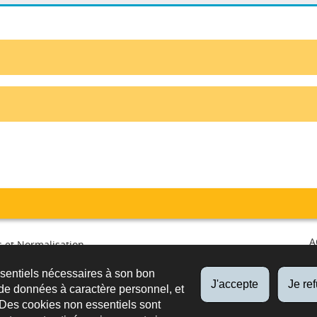
A
 et Normalisation
irculation et surveillance du
ssentiels nécessaires à son bon
é
FO
J'accepte
Je re
de données à caractère personnel, et
PUB
 Des cookies non essentiels sont