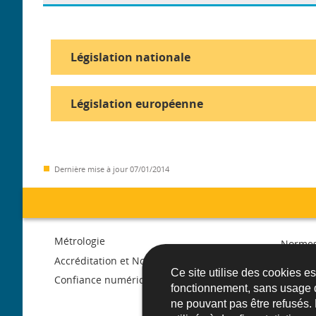
Législation nationale
Législation européenne
Dernière mise à jour
07/01/2014
Menu
Métrologie
Normes
de
Accréditation et Notification
Libre c
Ce site utilise des cookies e
march
Confiance numérique
fonctionnement, sans usage 
navigation
ne pouvant pas être refusés.