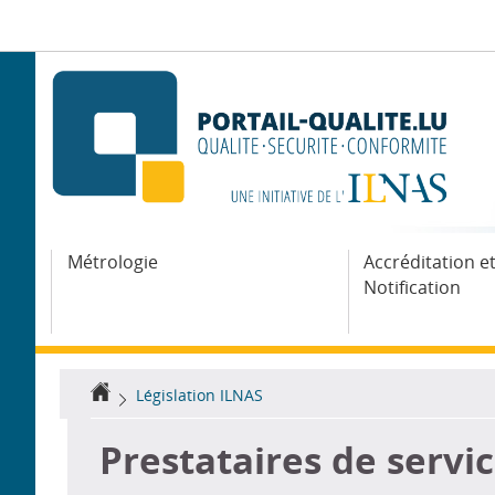
Aller
Aller
à
au
la
contenu
navigation
Métrologie
Accréditation e
Notification
Accueil
Législation ILNAS
Prestataires de servi