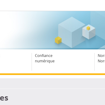
t
Confiance
Nor
numérique
Nor
ces