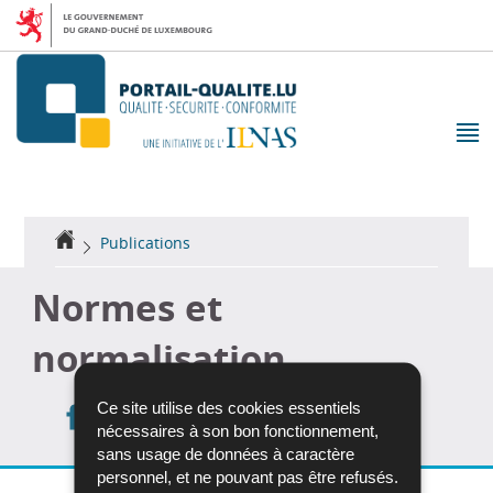
Aller
Aller
à
au
la
contenu
navigation
M
pr
Accueil
Publications
Normes et
normalisation
Ce site utilise des cookies essentiels
Partager
Partager
Partager
nécessaires à son bon fonctionnement,
sur
sur
sur
Imprimer
sans usage de données à caractère
Facebook
Twitter
LinkedIn
personnel, et ne pouvant pas être refusés.