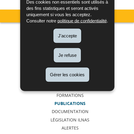
Des cookies non essentiels sont utilisés à
des fins statistiques et seront activés
uniquement si vous les acceptez.
Consulter notre
politique de confidentialité
.
Menu
Métrologie
J'accepte
de
Accréditation et Notification
Confiance numérique
navigation
Je refuse
Normes et Normalisation
Libre circulation et surveillance du marché
Gérer les cookies
ACTUALITÉS
AGENDA
FORMATIONS
PUBLICATIONS
DOCUMENTATION
LÉGISLATION ILNAS
ALERTES