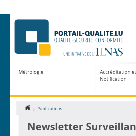
Aller
Aller
à
au
la
contenu
navigation
Métrologie
Accréditation e
Notification
Accueil
Publications
Newsletter Surveillan