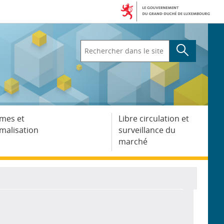
Rechercher
dans
le
site
mes et
Libre circulation et
malisation
surveillance du
marché