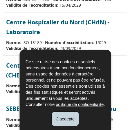
Validité de l'accréditation:
15/04/2029
Centre Hospitalier du Nord (CHdN) -
Laboratoire
Norme:
ISO 15189
Numéro d'accréditation:
1/029
Validité de l'accréditation:
23/09/2029
Ce site utilise des cookies essentiels
Centre Hospitalier Emile Mayrisch
nécessaires à son bon fonctionnement,
(CHEM) - Laboratoires
sans usage de données à caractère
personnel, et ne pouvant pas être refusés.
Norme:
ISO 15189
Numéro d'accréditation:
1/046
Des cookies non essentiels sont utilisés à
Validité de l'accréditation:
13/01/2030
des fins statistiques et seront activés
uniquement si vous les acceptez.
Consulter notre
politique de confidentialité
.
SEBES - Laboratoire d’analyses de l’eau
J'accepte
Norme:
ISO/IEC 17025
Numéro d'accréditation:
1/015
Validité de l'accréditation:
07/11/2027