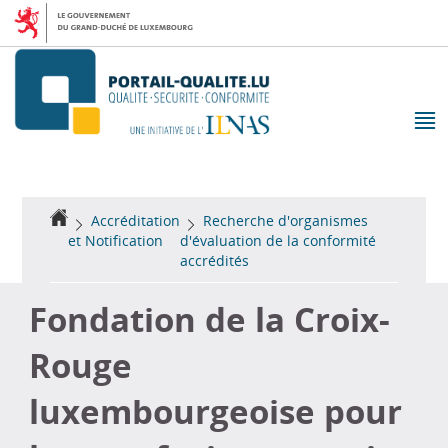
Aller
Aller
à
au
la
contenu
navigation
M
pr
Accueil
Accréditation
Recherche d'organismes
et Notification
d'évaluation de la conformité
accrédités
Fondation de la Croix-
Rouge
luxembourgeoise pour