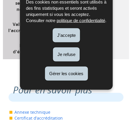
Des cookies non essentiels sont utilisés à
selon les
ISO 15189
des fins statistiques et seront activés
normes
uniquement si vous les acceptez.
Consulter notre
politique de confidentialité
.
Validité de
23/01/2027
l'accréditation
J'accepte
Date
01/07/2026
d'émission
Je refuse
Gérer les cookies
Pour en savoir plus
Annexe technique
Certificat d’accréditation