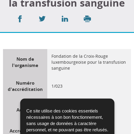
la transfusion sanguine
Partager
Partager
Partager
sur
sur
sur
Imprimer
Facebook
Twitter
LinkedIn
Fondation de la Croix-Rouge
Nom de
luxembourgeoise pour la transfusion
l'organisme
sanguine
Numéro
1/023
d'accréditation
42, boulevard Joseph II
Adresse
L-1840 Luxembourg
Ce site utilise des cookies essentiels
Luxembourg
nécessaires à son bon fonctionnement,
sans usage de données à caractère
personnel, et ne pouvant pas être refusés.
Accréditation