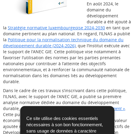
En août 2024, le
domaine du
développement
durable a été ajouté à
la
Stratégie normative luxembourgeoise 2024-2030
en tant que
domaine pertinent au plan national. En regard, l’ILNAS a publié
la
Politique pour la normalisation technique du domaine du
développement durable (2024-2026)
, que l’Institut exécute avec
le support de l’ANEC GIE. Cette politique vise notamment à
favoriser l’utilisation des normes par les parties prenantes
nationales pour contribuer à l’atteinte des objectifs
environnementaux, et à renforcer la communauté nationale de
normalisation dans les domaines liés au développement
durable.
Dans le cadre de ces travaux s’inscrivant dans cette politique,
l’ILNAS, avec le support de l’ANEC GIE, a publié sa première
analyse normative dédiée au domaine du développement
durable,
« Standardization analysis – sustainable development »
.
Cette publication, destinée à l’ensemble des acteurs
Ce site utilise des cookies essentiels
économiques nationaux, fournit un aperçu global de la valeur
nécessaires à son bon fonctionnement,
ajoutée normative pour atteindre efficacement les Objectifs de
sans usage de données à caractère
Développement Durable (ODD). De plus, cette publication