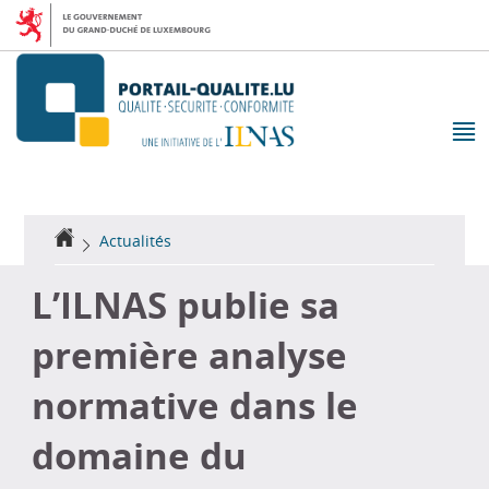
Aller
Aller
à
au
la
contenu
navigation
M
pr
Accueil
Actualités
L’ILNAS publie sa
première analyse
normative dans le
domaine du