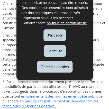
personnel, et ne pouvant pas être refusés.
s’inscrit dans une approche nationale ciblée, articulée autour
Des cookies non essentiels sont utilisés à
de huit thématiques jugées pertinentes pour l’économie et la
des fins statistiques et seront activés
durabilité du Grand-Duché de Luxembourg : management
uniquement si vous les acceptez.
environnemental, efficacité énergétique, circularité,
construction durable, mobilité durable, hydrogène,
Green ICT
et
Consulter notre
politique de confidentialité
.
E-waste.
Chacune de ces thématiques fait l’objet d’une section
J'accepte
spécifique, qui détaille les contextes stratégiques et légaux
européens et nationaux, et clarifie les efforts normatifs
associés, notamment en fournissant une sélection détaillée de
Je refuse
normes répondant aux défis propres à chaque domaine.
S’alignant sur les besoins concrets des acteurs économiques,
cette publication permettra à toute partie prenante impliquée
Gérer les cookies
dans l’une de ces thématiques, d’identifier des solutions
normatives adaptées à ses activités.
Enfin, la dernière partie du document présente les différentes
possibilités de participation offertes par l’ILNAS au marché
luxembourgeois dans le processus d’élaboration des normes,
que ce soit
en commentant des normes en enquête publique
ou encore
en participant gratuitement au sein des comités
techniques ou groupes de travail
.