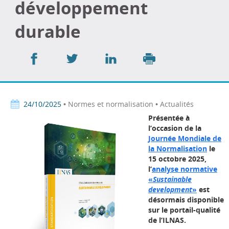
développement
durable
Partager
Partager
Partager
sur
sur
sur
Imprimer
Facebook
Twitter
LinkedIn
24/10/2025
• Normes et normalisation • Actualités
Présentée à
l’occasion de la
Journée Mondiale de
la Normalisation
le
15 octobre 2025,
l’
analyse normative
«
Sustainable
development
»
est
désormais disponible
sur le portail-qualité
de l’ILNAS.