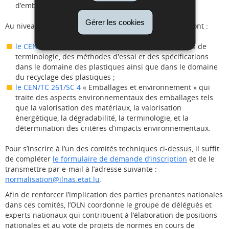
d’emballage tout au long de leur cycle de vie.
Gérer les cookies
Au niveau européen, les comités techniques majeurs sont :
le CEN/TC 249
« Plastiques » qui élabore des normes de
terminologie, des méthodes d'essai et des spécifications
dans le domaine des plastiques ainsi que dans le domaine
du recyclage des plastiques ;
le CEN/TC 261/SC 4
« Emballages et environnement » qui
traite des aspects environnementaux des emballages tels
que la valorisation des matériaux, la valorisation
énergétique, la dégradabilité, la terminologie, et la
détermination des critères d’impacts environnementaux.
Pour s’inscrire à l’un des comités techniques ci-dessus, il suffit
de compléter
le formulaire de demande d’inscription
et de le
transmettre par e-mail à l’adresse suivante :
normalisation@ilnas.etat.lu
.
Afin de renforcer l’implication des parties prenantes nationales
dans ces comités, l’OLN coordonne le groupe de délégués et
experts nationaux qui contribuent à l’élaboration de positions
nationales et au vote de projets de normes en cours de