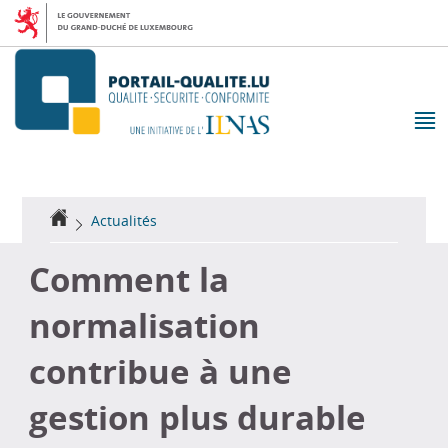
Aller
Aller
à
au
la
contenu
navigation
M
pr
Accueil
Actualités
Comment la
normalisation
contribue à une
gestion plus durable