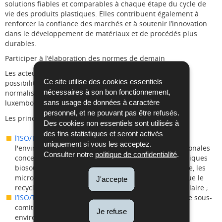
solutions fiables et comparables à chaque étape du cycle de
vie des produits plastiques. Elles contribuent également à
renforcer la confiance des marchés et à soutenir l’innovation
dans le développement de matériaux et de procédés plus
durables.
Participer à l’élaboration des normes de demain
Les acteurs socio-économiques luxembourgeois ont la
Ce site utilise des cookies essentiels
possibilité de participer gratuitement aux travaux de
nécessaires à son bon fonctionnement,
normalisation par l’intermédiaire de l’Organisme
sans usage de données à caractère
luxembourgeois de normalisation (OLN) de l’ILNAS.
personnel, et ne pouvant pas être refusés.
Les principaux comités internationaux sont :
Des cookies non essentiels sont utilisés à
des fins statistiques et seront activés
l’ISO/TC 61/SC 14
« Plastiques – Aspects liés à
uniquement si vous les acceptez.
l'environnement », qui élabore des normes internationales
Consulter notre
politique de confidentialité
.
concernant notamment la biodégradabilité, les plastiques
biosourcés, l’empreinte carbone et environnementale, les
microplastiques en milieu marin et sur terre ainsi que le
J'accepte
recyclage, la gestion des déchets, et l’économie circulaire ;
l’ISO/TC 122/SC 4
« Emballage et environnement ». Ce sous-
comité travaille à l’harmonisation des aspects
Je refuse
environnementaux des emballages et des systèmes