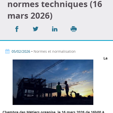
normes techniques (16
mars 2026)
Partager
Partager
Partager
sur
sur
sur
Imprimer
Facebook
Twitter
LinkedIn
05/02/2026
• Normes et normalisation
La
Chambre des Métiers organise, le 16 mars 2026 de 16h00 à