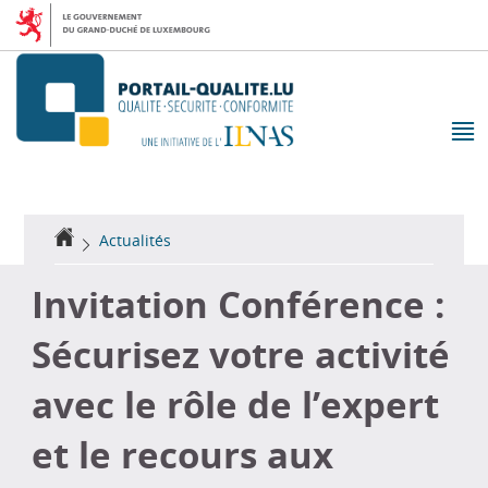
Aller
Aller
à
au
la
contenu
navigation
M
pr
Accueil
Actualités
Invitation Conférence :
Sécurisez votre activité
avec le rôle de l’expert
et le recours aux