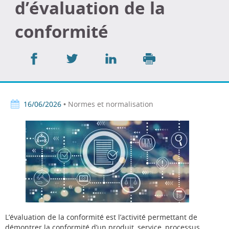
d’évaluation de la
conformité
Partager
Partager
Partager
sur
sur
sur
Imprimer
Facebook
Twitter
LinkedIn
16/06/2026
• Normes et normalisation
L’évaluation de la conformité est l’activité permettant de
démontrer la conformité d’un produit, service, processus,