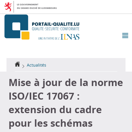
Aller
Aller
à
au
la
contenu
navigation
M
pr
Accueil
Actualités
Mise à jour de la norme
ISO/IEC 17067 :
extension du cadre
pour les schémas