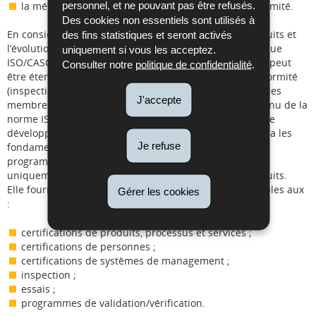
personnel, et ne pouvant pas être refusés.
la méthodologie employée pour démontrer la conformité.
Des cookies non essentiels sont utilisés à
En considérant la complexification croissante des produits et
des fins statistiques et seront activés
l’évolution du domaine, les membres du comité technique
uniquement si vous les acceptez.
ISO/CASCO ont constaté que le concept de programme peut
Consulter notre
politique de confidentialité
.
être étendu aux autres activités d’évaluation de la conformité
(inspection, essais, validation et vérification, etc.) Ainsi, les
J'accepte
membres ont décidé de la nécessité de réviser le contenu de la
norme ISO/IEC 17067 et d’étendre sa portée. En cours de
développement, cette future version de la norme décrira les
Je refuse
fondamentaux pour le développement de différents
programmes d’évaluation de la conformité, et non plus
uniquement ceux applicables à la certification de produits.
Elle fournira notamment des lignes directrices applicables aux
Gérer les cookies
:
certifications de produits, processus et services ;
certifications de personnes ;
certifications de systèmes de management ;
inspection ;
essais ;
programmes de validation/vérification.