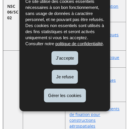
Ce site utilise des cookies essentiels
Earth
NSC
CEN/TC 287 - Information
nécessaires à son bon fonctionnement,
observation and
06/SC
géographique
sans usage de données à caractère
observational
02
personnel, et ne pouvant pas être refusés.
astronomy
Des cookies non essentiels sont utilisés à
ISO/TC 172/SC 6 -
des fins statistiques et seront activés
Instruments géodésiques
uniquement si vous les acceptez.
et d'observation
Consulter notre
politique de confidentialité
.
ASD-STAN - Aéronautique
J'accepte
ISO/TC 20/SC 1 -
Je refuse
Installations électriques
pour constructions
aérospatiales
Gérer les cookies
ISO/TC 20/SC 4 - Éléments
de fixation pour
constructions
aérospatiales