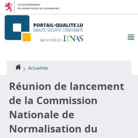
Aller
Aller
à
au
la
contenu
navigation
M
pr
Accueil
Actualités
Réunion de lancement
de la Commission
Nationale de
Normalisation du