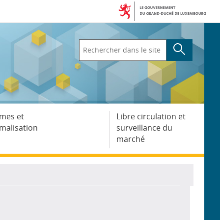
Rechercher
dans
le
site
mes et
Libre circulation et
malisation
surveillance du
marché