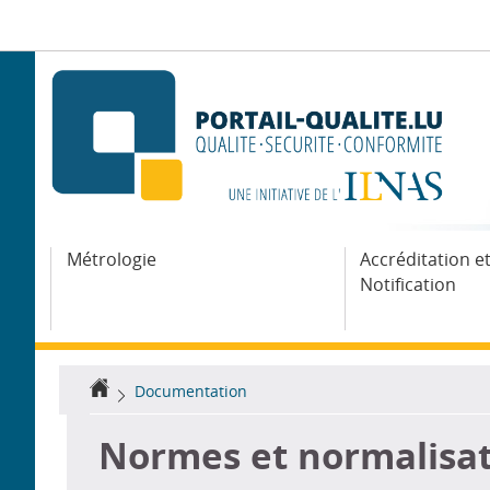
Aller
Aller
à
au
la
contenu
navigation
Métrologie
Accréditation e
Notification
Accueil
Documentation
Normes et normalisa