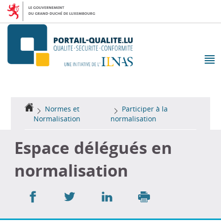
Aller
Aller
à
au
la
contenu
navigation
M
pr
Accueil
Normes et
Participer à la
Normalisation
normalisation
Espace délégués en
normalisation
Partager
Partager
Partager
sur
sur
sur
Imprimer
Facebook
Twitter
LinkedIn