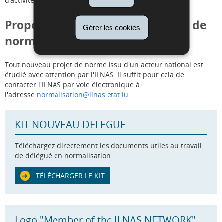
d’activité.
Proposition de nouveaux projets de
Gérer les cookies
normes
Tout nouveau projet de norme issu d'un acteur national est
étudié avec attention par l'ILNAS. Il suffit pour cela de
contacter l'ILNAS par voie électronique à
l'adresse
normalisation@ilnas.etat.lu
KIT NOUVEAU DELEGUE
Téléchargez directement les documents utiles au travail
de délégué en normalisation
TÉLÉCHARGER LE KIT
Logo "Member of the ILNAS NETWORK"