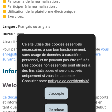
Panorama de la normalisation ;
Participer à la normalisation ;
Utilisation de la plateforme électronique ;
Exercices.
Langue :
Français ou anglais
Durée :
3h00
Lieu :
ILNAS (Esch/Belval)
Ce site utilise des cookies essentiels
Pour participer à cette formation, vous devez au préalable
vous
nécessaires à son bon fonctionnement,
enregistrer auprès de l'ILNAS
puis compléter le
formulaire
sans usage de données à caractère
suivant
.
personnel, et ne pouvant pas être refusés.
Des cookies non essentiels sont utilisés à
Information aux délégués
des fins statistiques et seront activés
uniquement si vous les acceptez.
Consulter notre
politique de confidentialité
.
Welcome package
J'accepte
Ce document
vous fournit une sélection de différents supports
et informations utiles qui vous aident dans votre activité en
tant que délégué national en normalisation, surtout en début
Je refuse