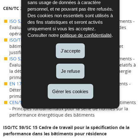
sans usage de données à caractère
CEN/TC 371 Performance énergétique des bâtiments
personnel, et ne pouvant pas être refusés.
Des cookies non essentiels sont utilisés à
ISO 52000-1:2017
Performance énergétique des bâtiments -
des fins statistiques et seront activés
Évaluation cadre PEB - Partie 1: Cadre général et modes
uniquement si vous les acceptez.
opératoires
Consulter notre
politique de confidentialité
.
ISO/TR 52000-2:2017
Performance énergétique des
bâtiments - Évaluation globale de la PEB Explication et
J'accepte
justification de l'ISO 52000-1
ISO 52000-3:2023
Performance énergétique des bâtiments -
Évaluation cadre PEB - Partie 3: Principes généraux relatifs à
la détermination et à la déclaration des facteurs d’énergie
Je refuse
primaire (PEF) et des coefficients d’émission de CO2
EN 17423 :2020
Performance énergétique des bâtiments -
Détermination et déclaration des facteurs d'énergie
Gérer les cookies
primaire (PEF) et du coefficient d'émission de CO₂
CEN/TS 16628:2024
Performance énergétique des bâtiments
- Principes fondamentaux pour la série de normes sur la
performance énergétique des bâtiments
ISO/TC 59/SC 15 Cadre de travail pour la spécification de la
performance dans les bâtiments pour résidence