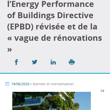
l’Energy Performance
of Buildings Directive
(EPBD) révisée et de la
« vague de rénovations
»
Partager
Partager
Partager
sur
sur
sur
Imprimer
Facebook
Twitter
LinkedIn
18/06/2026
• Normes et normalisation
Le