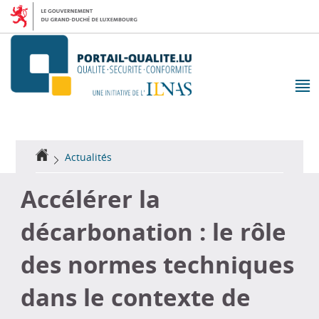
Aller
Aller
à
au
la
contenu
navigation
M
pr
Accueil
Actualités
Accélérer la
décarbonation : le rôle
des normes techniques
dans le contexte de