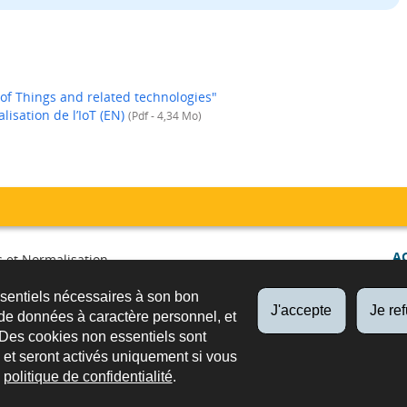
 of Things and related technologies"
isation de l’IoT (EN)
(Pdf - 4,34 Mo)
A
 et Normalisation
irculation et surveillance du
ssentiels nécessaires à son bon
é
FO
J'accepte
Je re
de données à caractère personnel, et
PUB
 Des cookies non essentiels sont
es et seront activés uniquement si vous
e
politique de confidentialité
.
ssibilité
Aspects légaux
Newsletter
Extranets