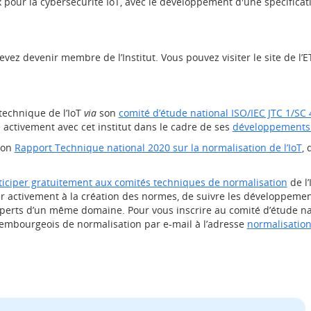
pour la cybersécurité IoT, avec le développement d'une spécificati
evez devenir membre de l’Institut. Vous pouvez visiter le site de l’
technique de l’IoT
via
son
comité d’étude national ISO/IEC JTC 1/SC
e activement avec cet institut dans le cadre de ses
développements e
son
Rapport Technique national 2020 sur la normalisation de l’IoT
,
ticiper gratuitement aux comités techniques de normalisation
de l’
activement à la création des normes, de suivre les développement
perts d’un même domaine. Pour vous inscrire au comité d’étude nati
embourgeois de normalisation par e-mail à l’adresse
normalisation