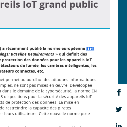
eils IoT grand public
) a récemment publié la norme européenne
ETSI
hings: Baseline Requirements
» qui définit des
e protection des données pour les appareils IoT
détecteurs de fumée, les caméras intelligentes, les
érateurs connectés, etc.
net permet aujourd’hui des attaques informatiques
simples, ne sont pas mises en œuvre. Développée
n dans le domaine de la cybersécurité, la norme EN
Pa
 dispositions pour la sécurité des appareils IoT
su
ects de protection des données. La mise en
Fa
e restreindre la capacité des pirates
Pa
r leurs utilisateurs. Cette nouvelle norme pose
su
Tw
Pa