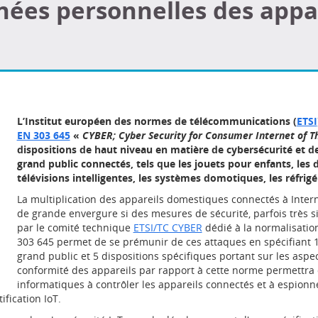
nées personnelles des appar
L’Institut européen des normes de télécommunications (
ETSI
EN 303 645
«
CYBER; Cyber Security for Consumer Internet of T
dispositions de haut niveau en matière de cybersécurité et d
grand public connectés, tels que les jouets pour enfants, les 
télévisions intelligentes, les systèmes domotiques, les réfrig
La multiplication des appareils domestiques connectés à Inter
de grande envergure si des mesures de sécurité, parfois très 
par le comité technique
ETSI/TC CYBER
dédié à la normalisatio
303 645 permet de se prémunir de ces attaques en spécifiant 13
grand public et 5 dispositions spécifiques portant sur les asp
conformité des appareils par rapport à cette norme permettra d
informatiques à contrôler les appareils connectés et à espionne
fication IoT.