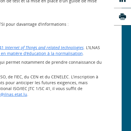
on de test et la mise en place d'un guide de mise
su
Li
Imp
ETSI pour davantage d’informations :
 41
Internet of Things and related technologies
. L’ILNAS
n matière d’éducation à la normalisation
.
 qui permet notamment de prendre connaissance du
ISO, de l’IEC, du CEN et du CENELEC. L’inscription à
s pour anticiper les futures exigences, mais
onal ISO/IEC JTC 1/SC 41, il vous suffit de
@ilnas.etat.lu
.