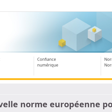
t
Confiance
Nor
numérique
Nor
uvelle norme européenne pou