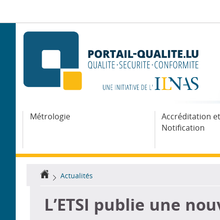
Aller
Aller
à
au
la
contenu
navigation
Métrologie
Accréditation e
Notification
Accueil
Actualités
L’ETSI publie une no