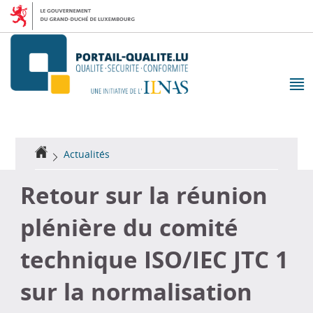
Aller
Aller
à
au
la
contenu
navigation
M
pr
Accueil
Actualités
Retour sur la réunion
plénière du comité
technique ISO/IEC JTC 1
sur la normalisation