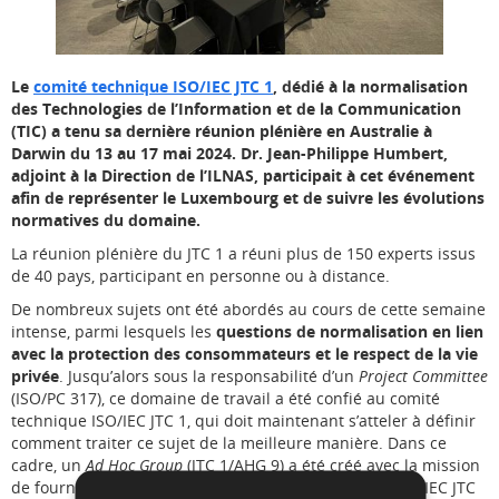
Le
comité technique ISO/IEC JTC 1
, dédié à la normalisation
des Technologies de l’Information et de la Communication
(TIC) a tenu sa dernière réunion plénière en Australie à
Darwin du 13 au 17 mai 2024. Dr. Jean-Philippe Humbert,
adjoint à la Direction de l’ILNAS, participait à cet événement
afin de représenter le Luxembourg et de suivre les évolutions
normatives du domaine.
La réunion plénière du JTC 1 a réuni plus de 150 experts issus
de 40 pays, participant en personne ou à distance.
De nombreux sujets ont été abordés au cours de cette semaine
intense, parmi lesquels les
questions de normalisation en lien
avec la protection des consommateurs et le respect de la vie
privée
. Jusqu’alors sous la responsabilité d’un
Project Committee
(ISO/PC 317), ce domaine de travail a été confié au comité
technique ISO/IEC JTC 1, qui doit maintenant s’atteler à définir
comment traiter ce sujet de la meilleure manière. Dans ce
cadre, un
Ad Hoc Group
(JTC 1/AHG 9) a été créé avec la mission
de fournir, pour la prochaine réunion plénière de l’ISO/IEC JTC