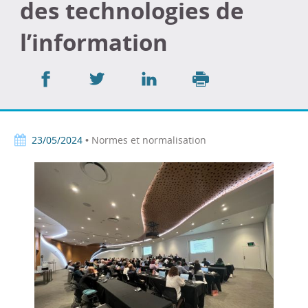
des technologies de
l’information
Partager
Partager
Partager
sur
sur
sur
Imprimer
Facebook
Twitter
LinkedIn
23/05/2024
• Normes et normalisation