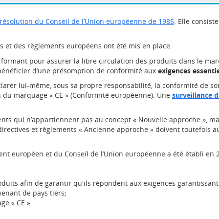
résolution du Conseil de l’Union européenne de 1985
. Elle consis
es et des règlements européens ont été mis en place.
formant pour assurer la libre circulation des produits dans le marc
 bénéficier d’une présomption de conformité aux
exigences essentiel
clarer lui-même, sous sa propre responsabilité, la conformité de so
tion du marquage « CE » (Conformité européenne). Une
surveillance 
ements qui n’appartiennent pas au concept « Nouvelle approche », m
irectives et règlements « Ancienne approche » doivent toutefois a
t européen et du Conseil de l’Union européenne a été établi en 2019
duits afin de garantir qu'ils répondent aux exigences garantissant
venant de pays tiers;
ge « CE ».