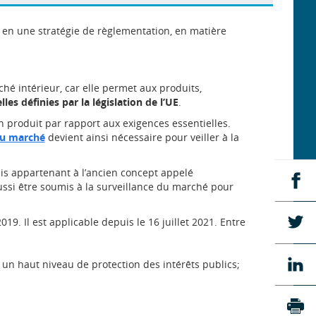
te en une stratégie de règlementation, en matière
hé intérieur, car elle permet aux produits,
les définies par la législation de l’UE
.
n produit par rapport aux exigences essentielles.
du marché
devient ainsi nécessaire pour veiller à la
ais appartenant à l’ancien concept appelé
Pa
ussi être soumis à la surveillance du marché pour
su
Fa
Pa
. Il est applicable depuis le 16 juillet 2021. Entre
su
Tw
Pa
 un haut niveau de protection des intérêts publics;
su
Li