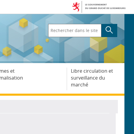
Rechercher
dans
le
site
mes et
Libre circulation et
malisation
surveillance du
marché