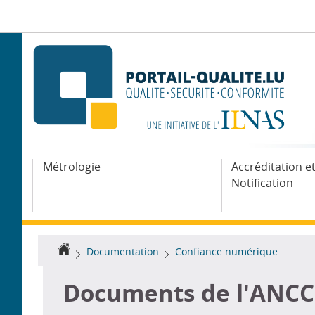
Aller
Aller
à
au
la
contenu
navigation
Métrologie
Accréditation e
Notification
Accueil
Documentation
Confiance numérique
Documents de l'ANCC